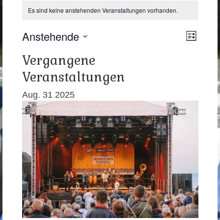
Es sind keine anstehenden Veranstaltungen vorhanden.
Anstehende
Ansic
Veran
Liste
Ansic
Datum
Navig
Vergangene
wählen.
Navig
Veranstaltungen
Aug.
31
2025