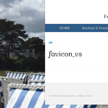
F
HOME
Buchen & Preis
favicon_vs
© 2026 Villa Sirene Binz, VMM_C6-105